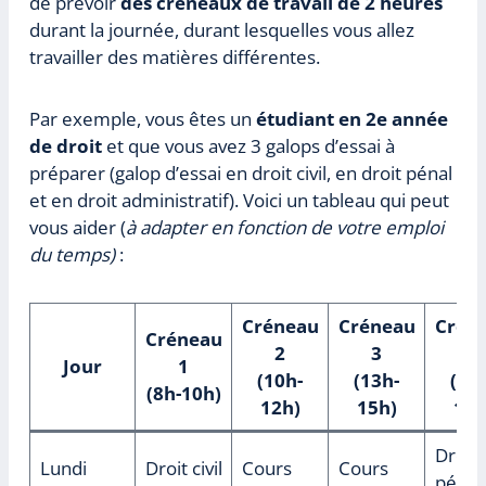
de prévoir
des créneaux de travail de 2 heures
durant la journée, durant lesquelles vous allez
travailler des matières différentes.
Par exemple, vous êtes un
étudiant en 2e année
de droit
et que vous avez 3 galops d’essai à
préparer (galop d’essai en droit civil, en droit pénal
et en droit administratif). Voici un tableau qui peut
vous aider (
à adapter en fonction de votre emploi
du temps)
:
Créneau
Créneau
Crén
Créneau
2
3
4
Jour
1
(10h-
(13h-
(17
(8h-10h)
12h)
15h)
19h
Droit
Lundi
Droit civil
Cours
Cours
pénal