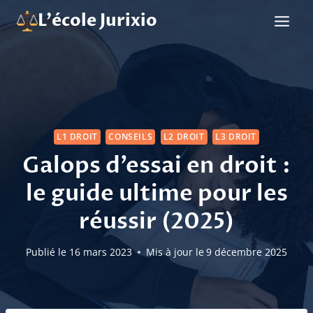
Aller
L'école Jurixio
au
contenu
L1 DROIT
CONSEILS
L2 DROIT
L3 DROIT
Galops d’essai en droit :
le guide ultime pour les
réussir (2025)
Publié le
16 mars 2023
Mis à jour le
9 décembre 2025