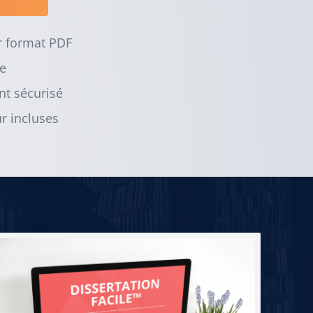
r format PDF
e
t sécurisé
r incluses