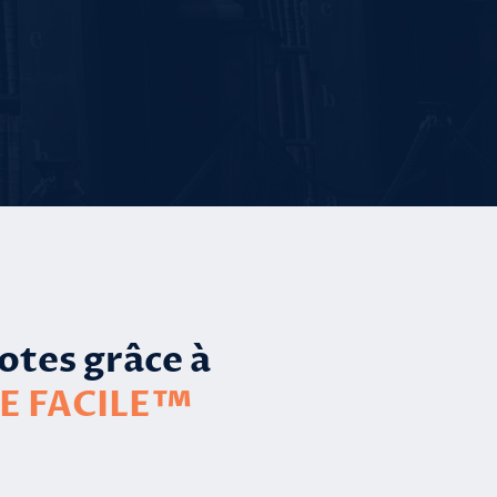
otes grâce à
E FACILE™