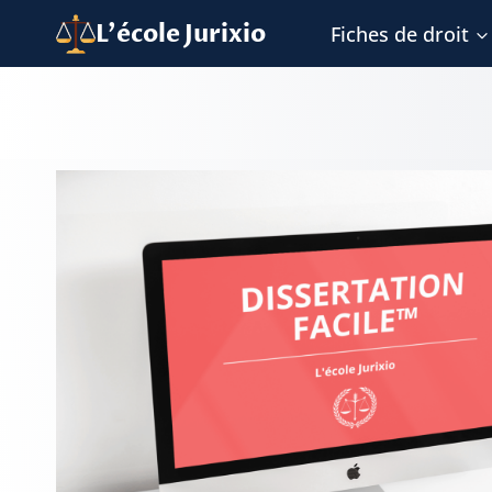
Aller
L'école Jurixio
Fiches de droit
au
contenu