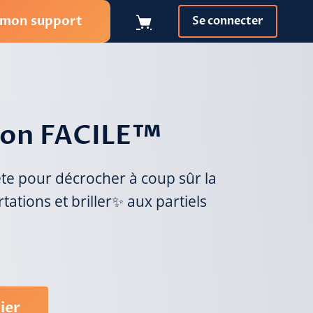
 mon support
Se connecter
ion FACILE™
e pour décrocher à coup sûr la
ations et briller✨ aux partiels
ier