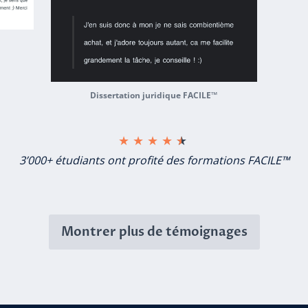
Dissertation juridique FACILE™
★
★
★
★
★
3’000+ étudiants ont profité des formations FACILE™
 the Montrer plus de témoignages button to reveal the
témoignages sur les autres formations
FAC
Montrer plus de témoignages