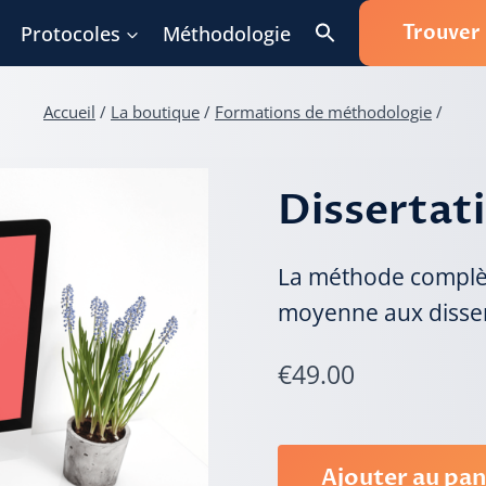
Trouver
Protocoles
Méthodologie
Accueil
/
La boutique
/
Formations de méthodologie
/
Dissertat
La méthode complèt
moyenne aux dissert
€
49.00
Ajouter au pan