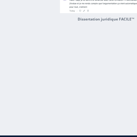
Dissertation juridique FACILE™
Content is collapsed. Activate
Des 