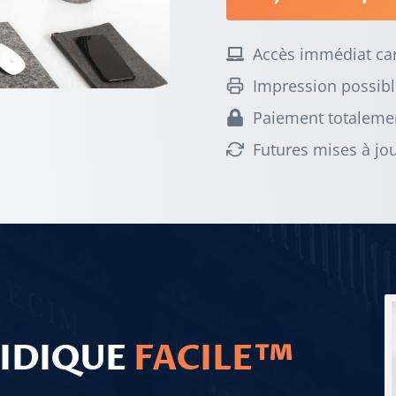
Accès immédiat ca
Impression possibl
Paiement totalemen
Futures mises à jou
RIDIQUE
FACILE™