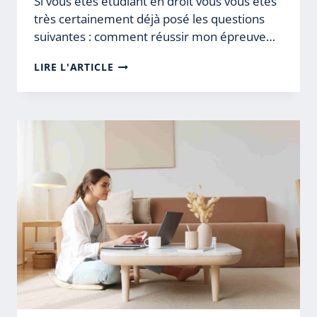
Si vous êtes étudiant en droit vous vous êtes
très certainement déjà posé les questions
suivantes : comment réussir mon épreuve…
PARTIELS
LIRE L'ARTICLE
DE
DROIT
:
7
CONSEILS
EFFICACES
POUR
LES
RÉUSSIR
(LE
JOUR
J)