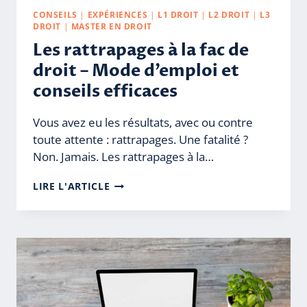
CONSEILS
|
EXPÉRIENCES
|
L1 DROIT
|
L2 DROIT
|
L3
DROIT
|
MASTER EN DROIT
Les rattrapages à la fac de
droit – Mode d’emploi et
conseils efficaces
Vous avez eu les résultats, avec ou contre
toute attente : rattrapages. Une fatalité ?
Non. Jamais. Les rattrapages à la…
LES
LIRE L'ARTICLE
RATTRAPAGES
À
LA
FAC
DE
DROIT
–
MODE
D’EMPLOI