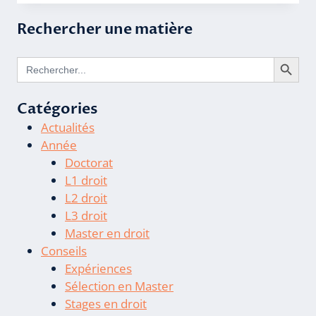
APRÈS
UNE
Rechercher une matière
LICENCE
DE
Search Butto
DROIT ?
Search
for:
Catégories
Actualités
Année
Doctorat
L1 droit
L2 droit
L3 droit
Master en droit
Conseils
Expériences
Sélection en Master
Stages en droit