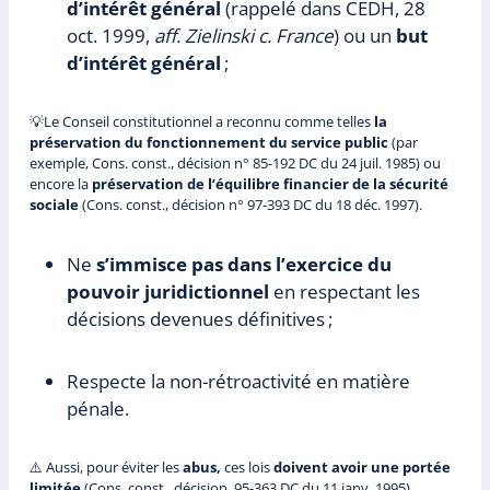
d’intérêt général
(rappelé dans CEDH, 28
oct. 1999,
aff. Zielinski c. France
) ou un
but
d’intérêt général
;
💡Le Conseil constitutionnel a reconnu comme telles
la
préservation du fonctionnement du service public
(par
exemple, Cons. const., décision n° 85-192 DC du 24 juil. 1985) ou
encore la
préservation de l’équilibre financier de la sécurité
sociale
(Cons. const., décision n° 97-393 DC du 18 déc. 1997).
Ne
s’immisce pas dans l’exercice du
pouvoir juridictionnel
en respectant les
décisions devenues définitives ;
Respecte la non-rétroactivité en matière
pénale.
⚠️ Aussi, pour éviter les
abus,
ces lois
doivent avoir une portée
limitée
(Cons. const., décision 95-363 DC du 11 janv. 1995).