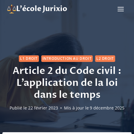
Aller
L'école Jurixio
au
contenu
L1 DROIT
INTRODUCTION AU DROIT
L2 DROIT
Article 2 du Code civil :
L’application de la loi
dans le temps
Publié le
22 février 2023
Mis à jour le
9 décembre 2025