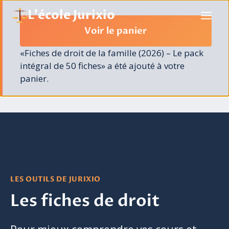
Aller
L'école Jurixio
au
Voir le panier
contenu
«Fiches de droit de la famille (2026) – Le pack
intégral de 50 fiches» a été ajouté à votre
panier.
LES OUTILS DE JURIXIO
Les fiches de droit