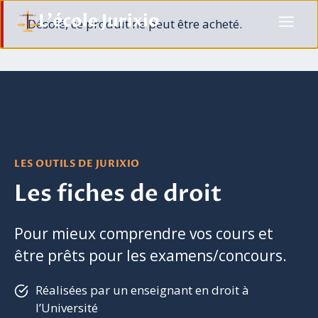
Aller
L'école Jurixio
Désolé, ce produit ne peut être acheté.
au
contenu
LES OUTILS DE JURIXIO
Les fiches de droit
Pour mieux comprendre vos cours et
être prêts pour les examens/concours.
Réalisées par un enseignant en droit à
l’Université