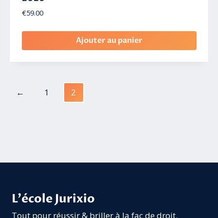
€
59.00
Ajouter au panier
←
1
2
L'école Jurixio
Tout pour réussir & briller à la fac de droit.