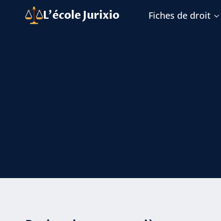
Aller
L'école Jurixio
Fiches de droit
au
contenu