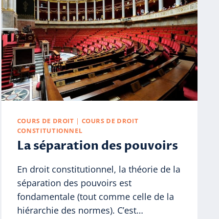
RESPONSABILITÉ
POUR
FAUTE
(FAIT
PERSONNEL)
COURS DE DROIT
|
COURS DE DROIT
CONSTITUTIONNEL
La séparation des pouvoirs
En droit constitutionnel, la théorie de la
séparation des pouvoirs est
fondamentale (tout comme celle de la
hiérarchie des normes). C’est…