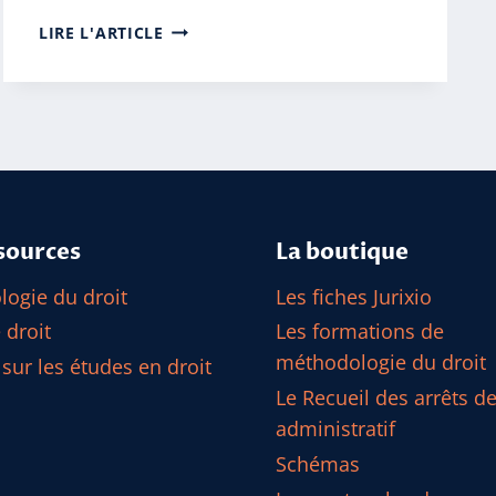
LA
LIRE L'ARTICLE
SÉPARATION
DES
POUVOIRS
sources
La boutique
ogie du droit
Les fiches Jurixio
 droit
Les formations de
méthodologie du droit
 sur les études en droit
Le Recueil des arrêts de
administratif
Schémas