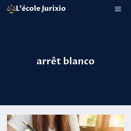
Aller
L'école Jurixio
au
contenu
arrêt blanco