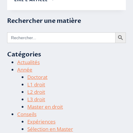
BLANCO
DU
8
Rechercher une matière
FÉVRIER
1873
Search Butto
Search
for:
Catégories
Actualités
Année
Doctorat
L1 droit
L2 droit
L3 droit
Master en droit
Conseils
Expériences
Sélection en Master