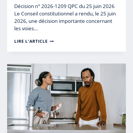
Décision n° 2026-1209 QPC du 25 juin 2026
Le Conseil constitutionnel a rendu, le 25 juin
2026, une décision importante concernant
les voies…
QPC
LIRE L'ARTICLE
:
LIMITATION
DE
L’APPEL
DE
L’ACCUSÉ
À
LA
PEINE
(PROCÉDURE
PÉNALE)