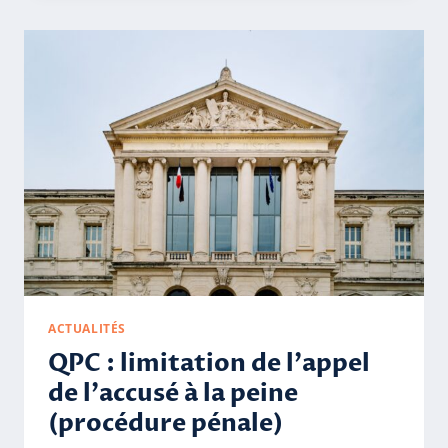
LA
COUR
DE
CASSATION
RECONNAÎT
LA
FILIATION
ÉTABLIE
PAR
UN
JUGEMENT
ÉTRANGER
ACTUALITÉS
QPC : limitation de l’appel
de l’accusé à la peine
(procédure pénale)