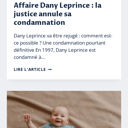
Affaire Dany Leprince : la
justice annule sa
condamnation
Dany Leprince va être rejugé : comment est-
ce possible ? Une condamnation pourtant
définitive En 1997, Dany Leprince est
condamné à…
AFFAIRE
LIRE L'ARTICLE
DANY
LEPRINCE
:
LA
JUSTICE
ANNULE
SA
CONDAMNATION