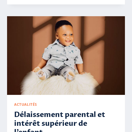
FAIT
DES
CHOSES
:
CHOSE
INERTE
ET
PREUVE
DE
L’ANORMALITÉ
ACTUALITÉS
Délaissement parental et
intérêt supérieur de