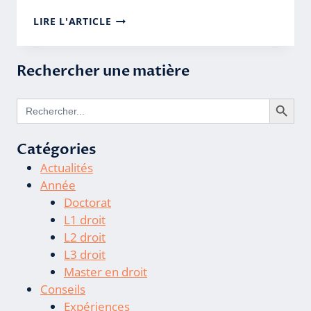
DROIT
LIRE L'ARTICLE
PÉNAL
:
L’ABSENCE
Rechercher une matière
D’UN
DROIT
Search Butto
DE
Search
for:
CORRECTION
DES
PARENTS
Catégories
Actualités
Année
Doctorat
L1 droit
L2 droit
L3 droit
Master en droit
Conseils
Expériences