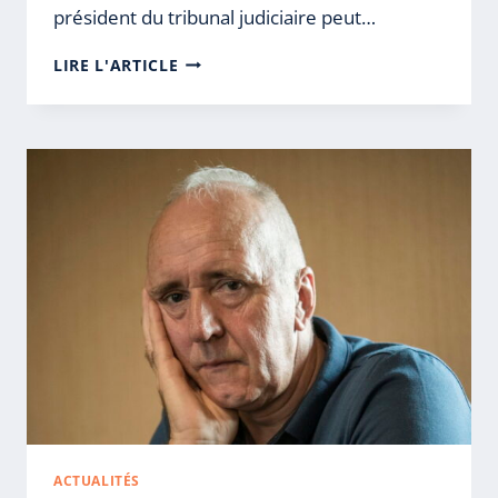
président du tribunal judiciaire peut…
INDIVISION
LIRE L'ARTICLE
:
UN
INDIVISAIRE
PEUT
DÉSORMAIS
ÊTRE
AUTORISÉ
À
VENDRE
SEUL
UN
BIEN
INDIVIS
ACTUALITÉS