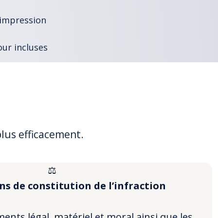
 impression
our incluses
plus efficacement.
⚖️
ns de constitution de l’infraction
nts légal, matériel et moral ainsi que les