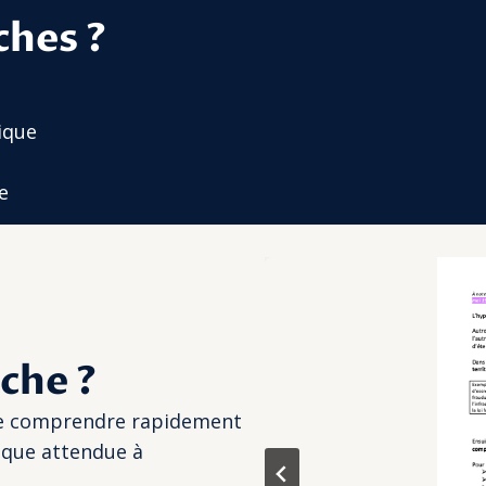
ches ?
ique
e
che ?
de comprendre rapidement
dique attendue à