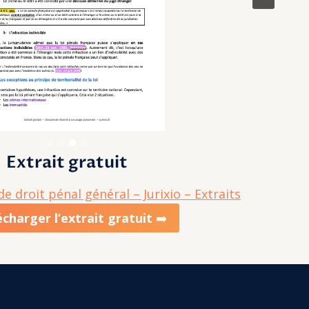
Extrait gratuit
e droit pénal général – Jurixio – Extraits
écharger
l’extrait gratuit
➡️