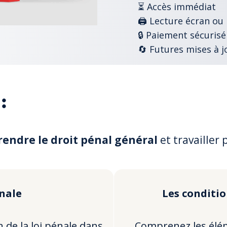
⏳ Accès immédiat
🖨️ Lecture écran ou
🔒 Paiement sécurisé
🔄 Futures mises à j
:
endre le droit pénal général
et travailler 
énale
Les conditio
n de la loi pénale dans
Comprenez les éléme