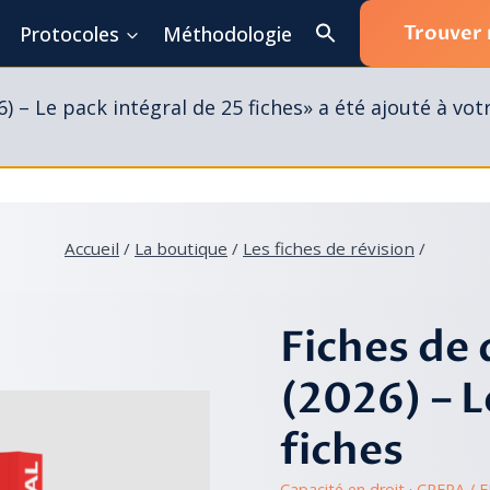
Trouver
Protocoles
Méthodologie
 – Le pack intégral de 25 fiches» a été ajouté à vot
Accueil
/
La boutique
/
Les fiches de révision
/
Fiches de 
(2026) – L
fiches
Capacité en droit
 · 
CRFPA / 