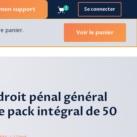
1
 mon support
Se connecter
re panier.
Voir le panier
droit pénal général
e pack intégral de 50
ENM
 · 
L2 Droit