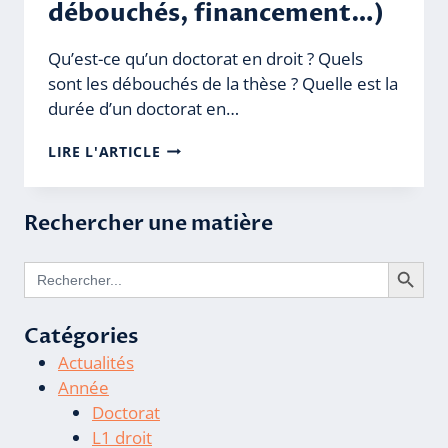
débouchés, financement…)
Qu’est-ce qu’un doctorat en droit ? Quels
sont les débouchés de la thèse ? Quelle est la
durée d’un doctorat en…
LE
LIRE L'ARTICLE
DOCTORAT
EN
DROIT
Rechercher une matière
(DURÉE,
DÉBOUCHÉS,
Search Butto
FINANCEMENT…)
Search
for:
Catégories
Actualités
Année
Doctorat
L1 droit