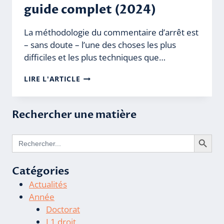
guide complet (2024)
La méthodologie du commentaire d’arrêt est
– sans doute – l’une des choses les plus
difficiles et les plus techniques que…
LA
LIRE L'ARTICLE
MÉTHODOLOGIE
DU
COMMENTAIRE
Rechercher une matière
D’ARRÊT
–
Search Butto
LE
Search
for:
GUIDE
COMPLET
(2024)
Catégories
Actualités
Année
Doctorat
L1 droit